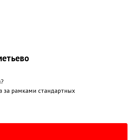
метьево
я?
з за рамками стандартных