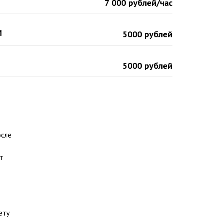
7 000 рублей/час
М
5000 рублей
5000 рублей
осле
т
ету