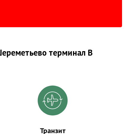
Шереметьево терминал B
Транзит