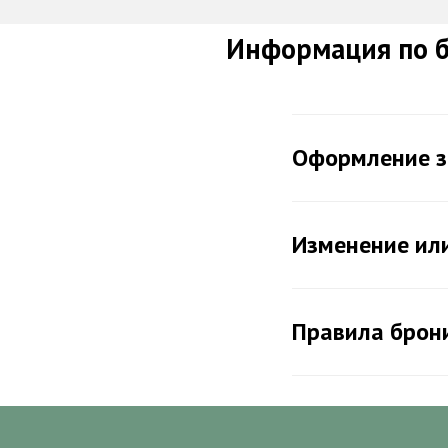
Информация по б
Оформление з
Изменение ил
Правила брон