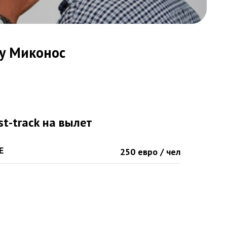
ту Миконос
st-track на вылет
Е
250 евро / чел