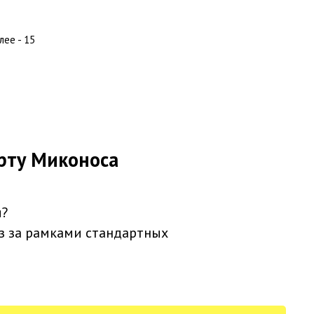
лее - 15
орту Миконоса
я?
з за рамками стандартных