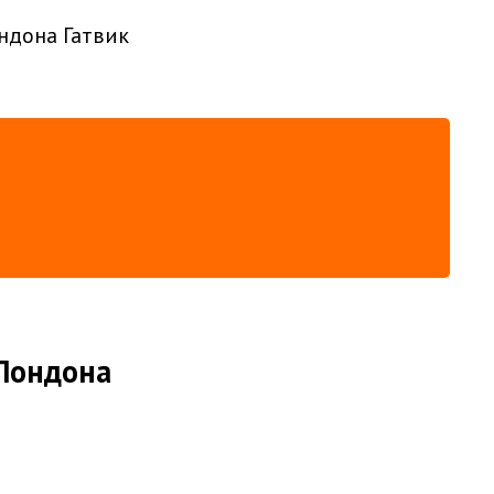
ондона Гатвик
 Лондона