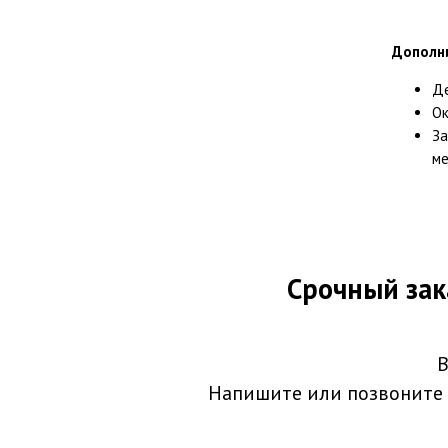
Дополн
Де
Ок
За
ме
Срочный зак
В
Напишите или позвоните 