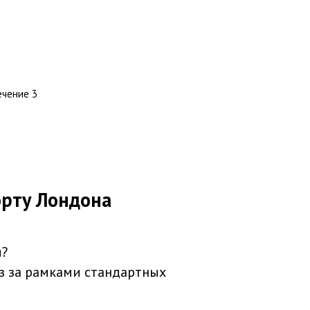
ечение 3
орту Лондона
я?
з за рамками стандартных