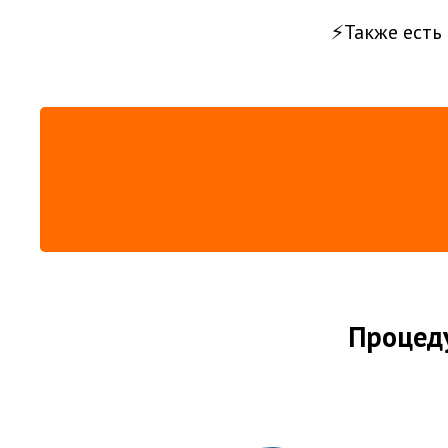
⚡Также есть 
Процеду