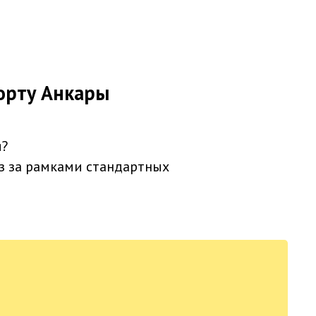
порту Анкары
я?
з за рамками стандартных